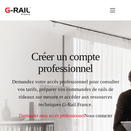
Passer
au
contenu
Créer un compte
professionnel
Demandez votre accès professionnel pour consulter
vos tarifs, préparer vos commandes de rails de
rideaux sur mesure et accéder aux ressources
techniques G-Rail France.
Demander mon accès professionnel
Nous contacter