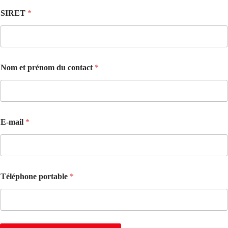
SIRET
*
Nom et prénom du contact
*
d
E-mail
*
u
p
r
é
n
o
Téléphone portable
*
m
S
I
R
E