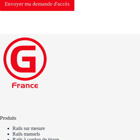
T
Envoyer ma demande d'accès
Produits
Rails sur mesure
Rails manuels
Rails à cordon de tirage