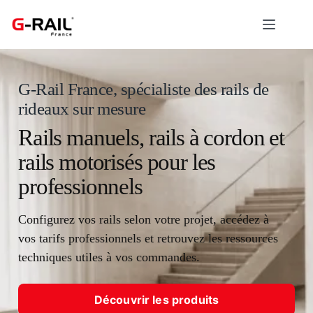
Passer
au
contenu
G-Rail France, spécialiste des rails de
rideaux sur mesure
Rails manuels, rails à cordon et
rails motorisés pour les
professionnels
Configurez vos rails selon votre projet, accédez à
vos tarifs professionnels et retrouvez les ressources
techniques utiles à vos commandes.
Découvrir les produits