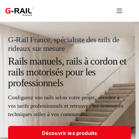
Passer
au
contenu
G-Rail France, spécialiste des rails de
rideaux sur mesure
Rails manuels, rails à cordon et
rails motorisés pour les
professionnels
Configurez vos rails selon votre projet, accédez à
vos tarifs professionnels et retrouvez les ressources
techniques utiles à vos commandes.
Découvrir les produits